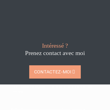
Intéressé ?
Prenez contact avec moi
CONTACTEZ-MOI
CGV
|
Mentions légales
|
Déclaration de protection des
données
© Elke Bundscherer, traductrice diplômée - design et